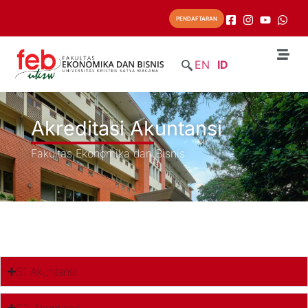
PENDAFTARAN
EN
ID
Akreditasi Akuntansi
Fakultas Ekonomika dan Bisnis
S1 Akuntansi