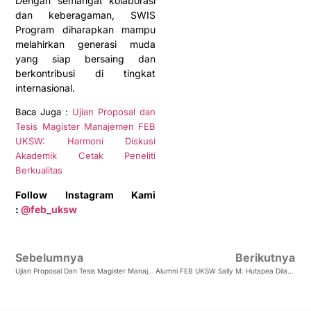
Dengan semangat kolaborasi
dan keberagaman, SWIS
Program diharapkan mampu
melahirkan generasi muda
yang siap bersaing dan
berkontribusi di tingkat
internasional.
Baca Juga :
Ujian Proposal dan
Tesis Magister Manajemen FEB
UKSW: Harmoni Diskusi
Akademik Cetak Peneliti
Berkualitas
Follow Instagram Kami
:
@feb_uksw
Sebelumnya
Berikutnya
Ujian Proposal Dan Tesis Magister Manajemen FEB UKSW: Harmoni Diskusi Akademik Cetak Peneliti Berkualitas
Alumni FEB UKSW Sally M. Hutapea Dilantik Sebagai Kepala Departemen Di Bank Indonesia