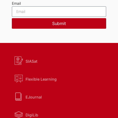
Email
Submit
SIASat
Flexible Learning
EJournal
DigiLib