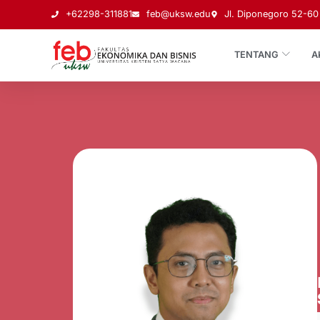
+62298-311881
feb@uksw.edu
Jl. Diponegoro 52-60 
TENTANG
A