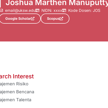
Joshua Marthen Manuputty
email@uksw.edu
NIDN: xxxx
Kode Dosen: JOS
Google Scholar
Scopus
rch Interest
ajemen Risiko
ajemen Bencana
ajemen Talenta