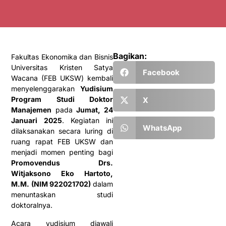
Bagikan:
Fakultas Ekonomika dan Bisnis
Universitas Kristen Satya
Facebook
Wacana (FEB UKSW) kembali
menyelenggarakan
Yudisium
Program Studi Doktor
X
Manajemen
pada
Jumat, 24
Januari 2025
. Kegiatan ini
WhatsApp
dilaksanakan secara luring di
ruang rapat FEB UKSW dan
menjadi momen penting bagi
Promovendus Drs.
Witjaksono Eko Hartoto,
M.M. (NIM 922021702)
dalam
menuntaskan studi
doktoralnya.
Acara yudisium diawali