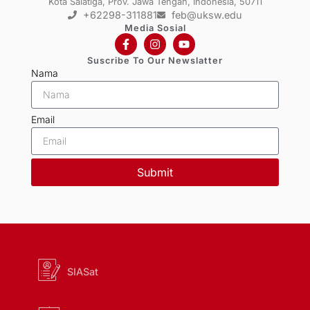
Kota Salatiga, Prov. Jawa Tengah, Indonesia, 50711
+62298-311881
feb@uksw.edu
Media Sosial
Suscribe To Our Newslatter
Nama
Email
Submit
SIASat