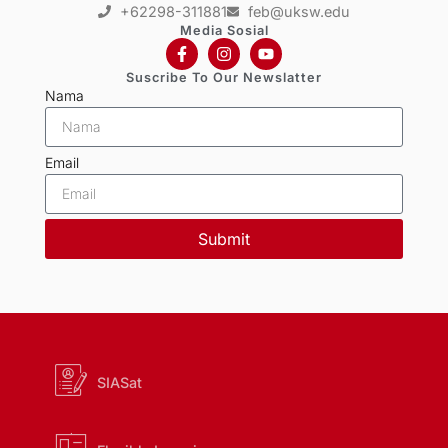
+62298-311881
feb@uksw.edu
Media Sosial
Suscribe To Our Newslatter
Nama
Email
Submit
SIASat