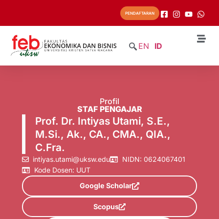
PENDAFTARAN
EN
ID
Profil
STAF PENGAJAR
Prof. Dr. Intiyas Utami, S.E.,
M.Si., Ak., CA., CMA., QIA.,
C.Fra.
intiyas.utami@uksw.edu
NIDN: 0624067401
Kode Dosen: UUT
Google Scholar
Scopus