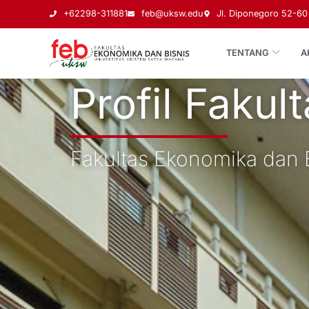
+62298-311881
feb@uksw.edu
Jl. Diponegoro 52-60 
TENTANG
A
Profil Fakul
Fakultas Ekonomika dan 