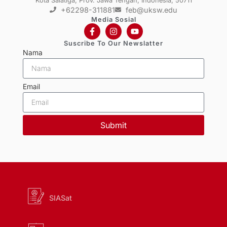
Kota Salatiga, Prov. Jawa Tengah, Indonesia, 50711
+62298-311881
feb@uksw.edu
Media Sosial
Suscribe To Our Newslatter
Nama
Email
Submit
SIASat