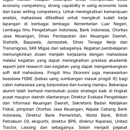
economy competency, strong capability in using economic tools
dan basic writing competency. Untuk meningkatkan kemampuan
analisis, mahasiswa difasilitasi untuk mengikuti kuliah kerja
lapangan di berbagai lembaga: Kementerian Luar Negeri,
Lembaga Ilmu Pengetahuan Indonesia, Bank Indonesia, Otoritas
Jasa Keuangan, Dinas Pendapatan dan Keuangan Daerah,
Statistik, Bappeda, Jamsostek, Dinas Tenaga Kerja dan
Transmigrasi, SKK Migas dan sebagainya. Kegiatan pembelajaran
memungkinkan dosen menjalin kerjasama dengan mahasiswa
melalui kegiatan yang dapat meningkatkan prestasi akademik
seperti joint research dan kegiatan yang dapat mengembangkan
soft skill mahasiswa. Progdi Ilmu Ekonomi juga menawarkan
beasiswa FEBIE (bebas uang sumbangan masuk progdi IE) bagi
calon mahasiswa yang berprestasi dan kurang mampu. Beberapa
alumni telah berhasil menduduki posisi strategis baik di tingkat
pusat maupun daerah diantaranya: Direktur Evaluasi Pengelolaan
dan Informasi Keuangan Daerah, Sekretaris Badan Kebijakan
Fiskal, pimpinan Otoritas Jasa Keuangan, Kepala Cabang Bank
Indonesia, Direktur Bank Pemerintah, World Bank, British
Petroleum Oil, eksportir, direktur BPR, direktur Koperasi, United
Tractor, Leasing dan sebagainya. Selain menjadi pejabat