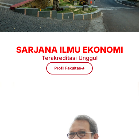
SARJANA ILMU EKONOMI
Terakreditasi Unggul
Profil Fakultas